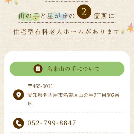
2
山の手
と
星が丘
の
箇所に
住宅型有料老人ホームがあります
名東山の手について
〒465-0011
愛知県名古屋市名東区山の手2丁目802番
地
052-799-8847