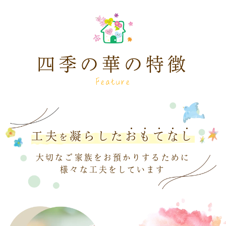
2026.06.11
全体
令和8年6月11日 ご家族専用ページを更
新しました。
四季の華の特徴
Feature
工夫
凝らした
お
も
て
な
し
を
大切なご家族をお預かりするために
様々な工夫をしています