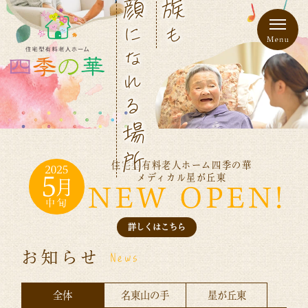
になれる
も
場所
住宅型有料老人ホーム四季の華
メディカル星が丘東
NEW OPEN!
詳しくはこちら
お知らせ
News
全体
名東山の手
星が丘東