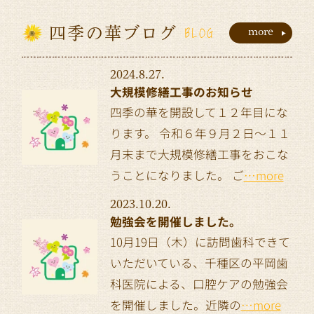
四季の華ブログ
more
BLOG
2024.8.27.
大規模修繕工事のお知らせ
四季の華を開設して１２年目にな
ります。 令和６年９月２日～１１
月末まで大規模修繕工事をおこな
うことになりました。 ご
…more
2023.10.20.
勉強会を開催しました。
10月19日（木）に訪問歯科できて
いただいている、千種区の平岡歯
科医院による、口腔ケアの勉強会
を開催しました。近隣の
…more