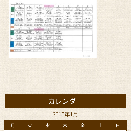
カレンダー
2017年1月
月
火
水
木
金
土
日