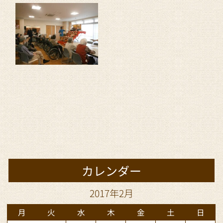
カレンダー
2017年2月
月
火
水
木
金
土
日