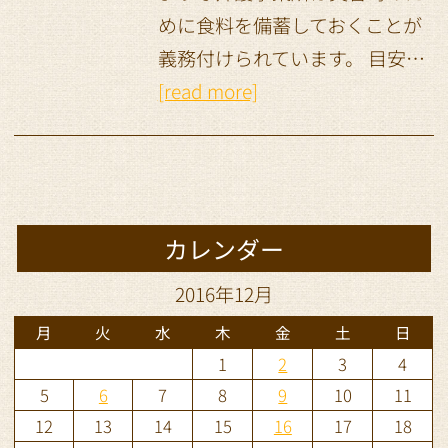
めに食料を備蓄しておくことが
義務付けられています。 目安…
[read more]
カレンダー
2016年12月
月
火
水
木
金
土
日
1
2
3
4
5
6
7
8
9
10
11
12
13
14
15
16
17
18